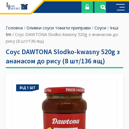
Головна
/
Оливки соуси томати приправи
/
Соуси
/
Інші
tm
/ Соус DAWTONA Slodko-kwasny 520g з ананасом до
рису (8 шт/136 ящ)
Соус DAWTONA Slodko-kwasny 520g з
ананасом до рису (8 шт/136 ящ)
ВІД 1 ШТ