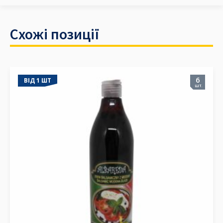
Схожі позиції
6
ВІД 1 ШТ
шт.